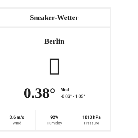
Sneaker-Wetter
Berlin
0.38°
Mist
-0.03° ‐ 1.05°
3.6 m/s
92%
1013 hPa
Wind
Humidity
Pressure