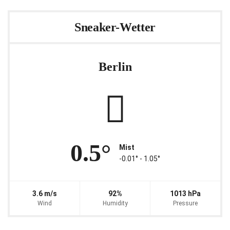
Sneaker-Wetter
Berlin
0.5°
Mist
-0.01° ‐ 1.05°
3.6 m/s
92%
1013 hPa
Wind
Humidity
Pressure