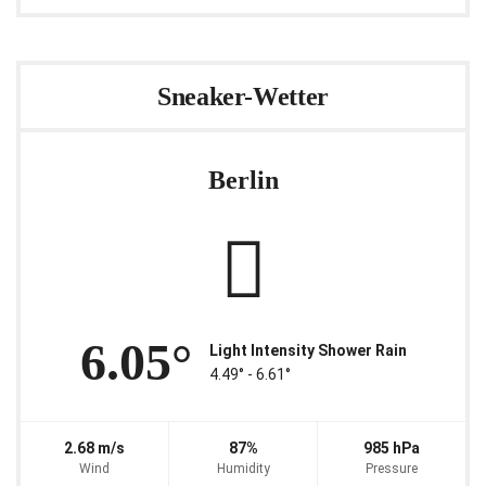
Sneaker-Wetter
Berlin
6.05°
Light Intensity Shower Rain
4.49° ‐ 6.61°
2.68 m/s
87%
985 hPa
Wind
Humidity
Pressure