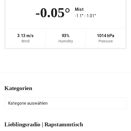
-0.05°
Mist
-1.1° ‐ 1.01°
3.13 m/s
93%
1014 hPa
Wind
Humidity
Pressure
Kategorien
Kategorien
Lieblingsradio | Rapstammtisch