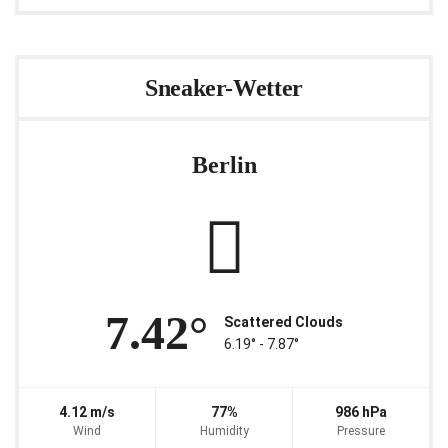
Sneaker-Wetter
Berlin
7.42°
Scattered Clouds
6.19° ‐ 7.87°
4.12 m/s
77%
986 hPa
Wind
Humidity
Pressure