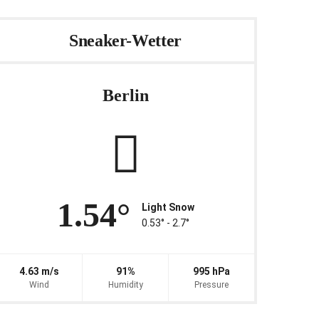
Sneaker-Wetter
Berlin
1.54°
Light Snow
0.53° ‐ 2.7°
4.63 m/s
91%
995 hPa
Wind
Humidity
Pressure