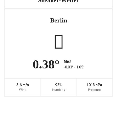
Sneaker-Wetter
Berlin
0.38°
Mist
-0.03° ‐ 1.05°
3.6 m/s
92%
1013 hPa
Wind
Humidity
Pressure