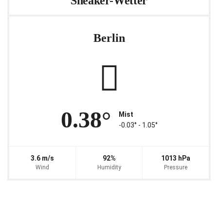
Sneaker-Wetter
Berlin
0.38°
Mist
-0.03° ‐ 1.05°
3.6 m/s
92%
1013 hPa
Wind
Humidity
Pressure