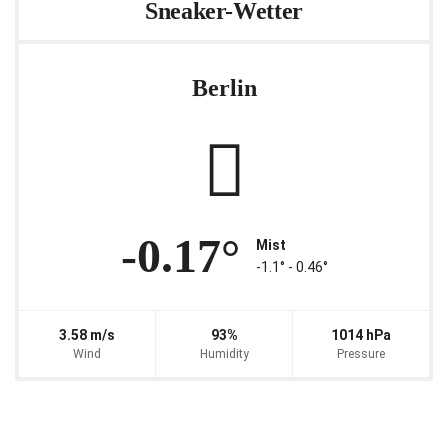
Sneaker-Wetter
Berlin
-0.17°
Mist
-1.1° ‐ 0.46°
3.58 m/s
93%
1014 hPa
Wind
Humidity
Pressure