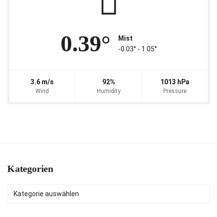
0.39°
Mist
-0.03° ‐ 1.05°
3.6 m/s
92%
1013 hPa
Wind
Humidity
Pressure
Kategorien
Kategorien