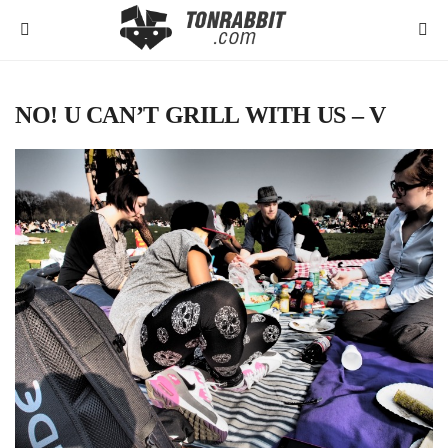
NO! U CAN’T GRILL WITH US – V