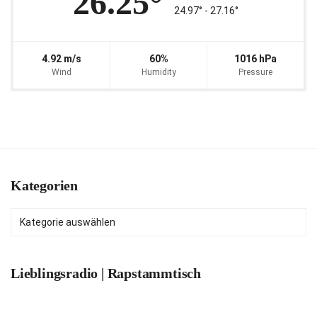
26.25°
24.97° ‐ 27.16°
4.92 m/s
60%
1016 hPa
Wind
Humidity
Pressure
Kategorien
Kategorien
Lieblingsradio | Rapstammtisch