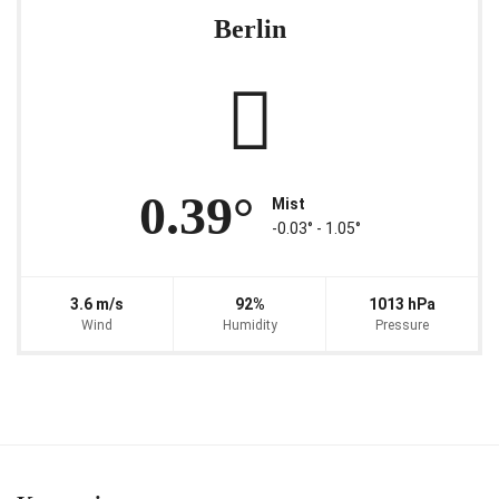
Berlin
0.39°
Mist
-0.03° ‐ 1.05°
3.6 m/s
92%
1013 hPa
Wind
Humidity
Pressure