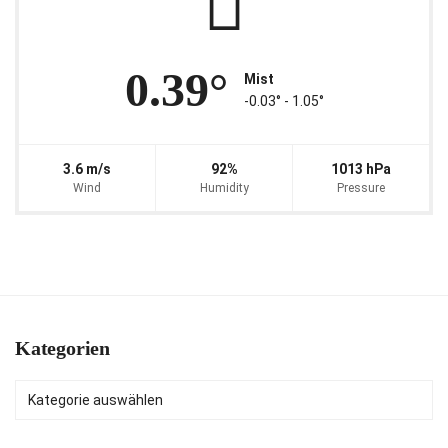
0.39°
Mist
-0.03° ‐ 1.05°
3.6 m/s
92%
1013 hPa
Wind
Humidity
Pressure
Kategorien
Kategorien