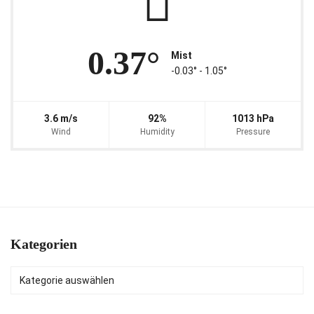
0.37°
Mist
-0.03° ‐ 1.05°
3.6 m/s
92%
1013 hPa
Wind
Humidity
Pressure
Kategorien
Kategorien