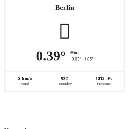
Berlin
0.39°
Mist
-0.03° ‐ 1.05°
3.6 m/s
92%
1013 hPa
Wind
Humidity
Pressure