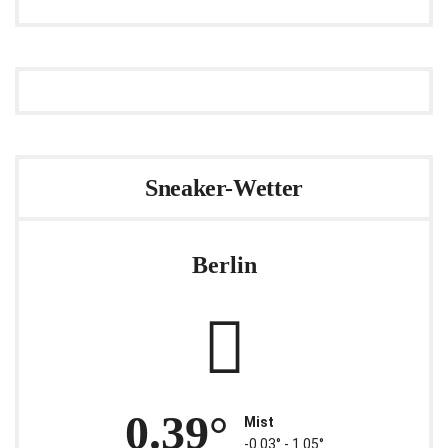
Sneaker-Wetter
Berlin
0.39°
Mist
-0.03° ‐ 1.05°