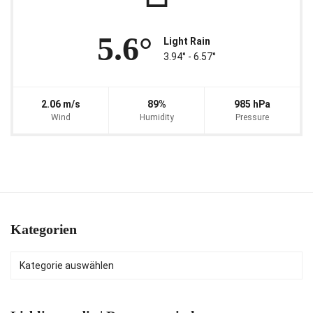
5.6°
Light Rain
3.94° ‐ 6.57°
2.06 m/s
89%
985 hPa
Wind
Humidity
Pressure
Kategorien
Kategorien