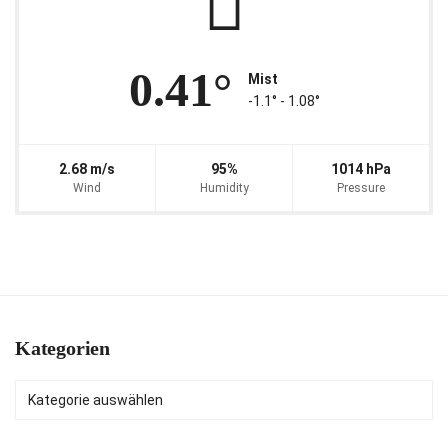
0.41°
Mist
-1.1° ‐ 1.08°
2.68 m/s
95%
1014 hPa
Wind
Humidity
Pressure
Kategorien
Kategorien