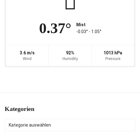
0.37°
Mist
-0.03° ‐ 1.05°
3.6 m/s
92%
1013 hPa
Wind
Humidity
Pressure
Kategorien
Kategorien