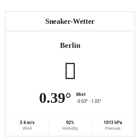
Sneaker-Wetter
Berlin
0.39°
Mist
-0.03° ‐ 1.05°
3.6 m/s
92%
1013 hPa
Wind
Humidity
Pressure