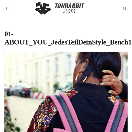
01-
ABOUT_YOU_JedesTeilDeinStyle_Bench1