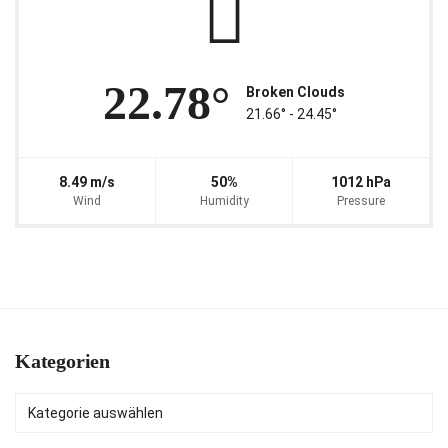
22.78°
Broken Clouds
21.66° ‐ 24.45°
8.49 m/s
50%
1012 hPa
Wind
Humidity
Pressure
Kategorien
Kategorien