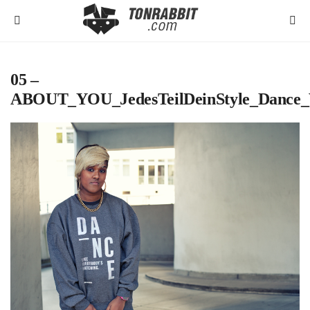
05 –
ABOUT_YOU_JedesTeilDeinStyle_Dance_