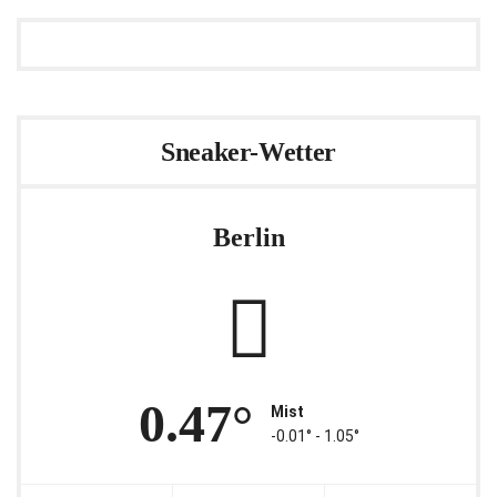
Sneaker-Wetter
Berlin
0.47°
Mist
-0.01° ‐ 1.05°