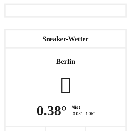
Sneaker-Wetter
Berlin
0.38°
Mist
-0.03° ‐ 1.05°