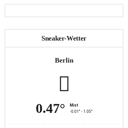
Sneaker-Wetter
Berlin
0.47°
Mist
-0.01° ‐ 1.05°