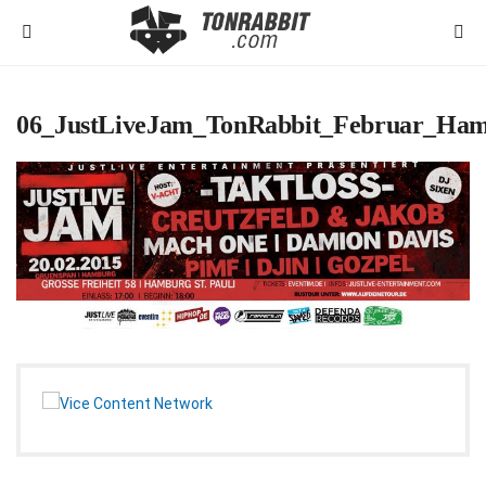
06_JustLiveJam_TonRabbit_Februar_Ha