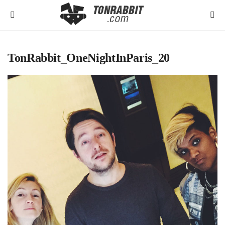
TonRabbit_OneNightInParis_20