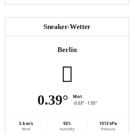
Sneaker-Wetter
Berlin
0.39°
Mist
-0.03° ‐ 1.05°
3.6 m/s
92%
1013 hPa
Wind
Humidity
Pressure