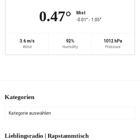
0.47°
Mist
-0.01° ‐ 1.05°
3.6 m/s
92%
1012 hPa
Wind
Humidity
Pressure
Kategorien
Kategorien
Lieblingsradio | Rapstammtisch