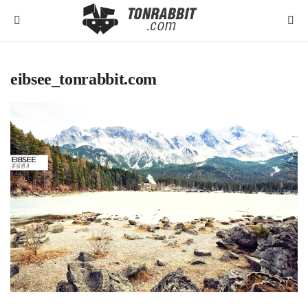
eibsee_tonrabbit.com