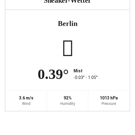
Sneaker-Wetter
Berlin
0.39°
Mist
-0.03° ‐ 1.05°
3.6 m/s
92%
1013 hPa
Wind
Humidity
Pressure