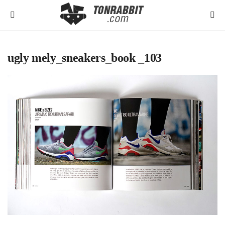
ugly mely_sneakers_book _103