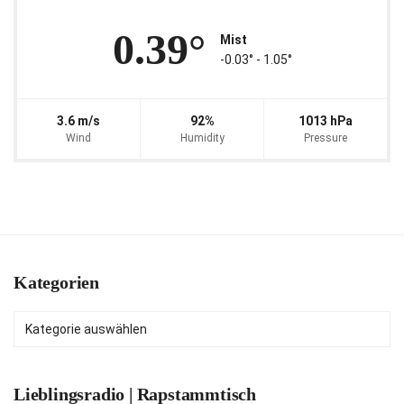
0.39°
Mist
-0.03° ‐ 1.05°
3.6 m/s
92%
1013 hPa
Wind
Humidity
Pressure
Kategorien
Kategorien
Lieblingsradio | Rapstammtisch