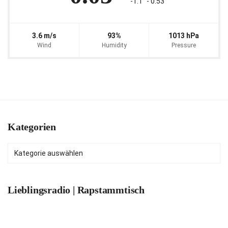
-1.1° ‐ 0.53°
3.6 m/s
93%
1013 hPa
Wind
Humidity
Pressure
Kategorien
Kategorien
Lieblingsradio | Rapstammtisch