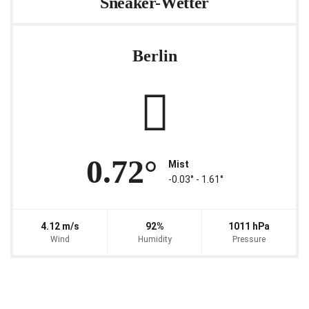
Sneaker-Wetter
Berlin
0.72°
Mist
-0.03° ‐ 1.61°
4.12 m/s
92%
1011 hPa
Wind
Humidity
Pressure