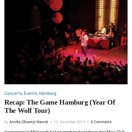
Concerts
,
Events
,
Hamburg
Recap: The Game Hamburg (Year Of
The Wolf Tour)
By
Annika (Shawty) Manick
12. Dezember 2014
0 Comments
Vergangenen Mittwoch hat es mich mal wieder in den Mojo Club