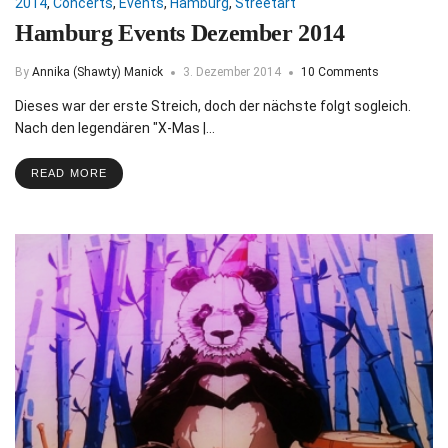
2014
,
Concerts
,
Events
,
Hamburg
,
Streetart
Hamburg Events Dezember 2014
By
Annika (Shawty) Manick
3. Dezember 2014
10 Comments
Dieses war der erste Streich, doch der nächste folgt sogleich.
Nach den legendären "X-Mas |…
READ MORE