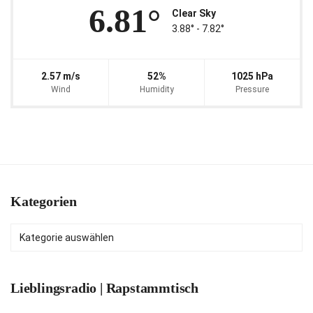
6.81°
Clear Sky
3.88° ‐ 7.82°
2.57 m/s
52%
1025 hPa
Wind
Humidity
Pressure
Kategorien
Kategorien
Lieblingsradio | Rapstammtisch