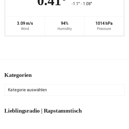
0.41°
-1.1° ‐ 1.08°
3.09 m/s
94%
1014 hPa
Wind
Humidity
Pressure
Kategorien
Kategorien
Lieblingsradio | Rapstammtisch