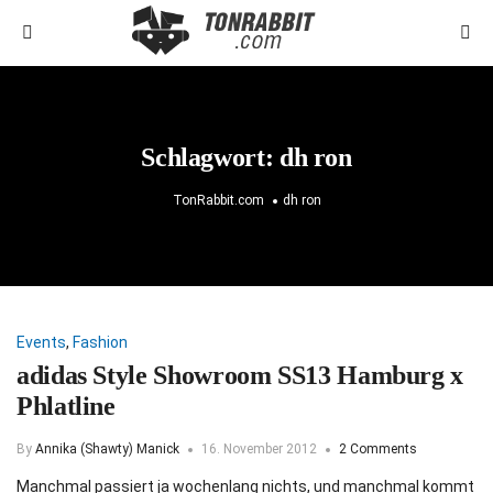
Schlagwort:
dh ron
TonRabbit.com
dh ron
Events
,
Fashion
adidas Style Showroom SS13 Hamburg x
Phlatline
By
Annika (Shawty) Manick
16. November 2012
2 Comments
Manchmal passiert ja wochenlang nichts, und manchmal kommt