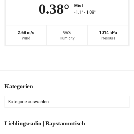
0.38°
Mist
-1.1° ‐ 1.08°
2.68 m/s
95%
1014 hPa
Wind
Humidity
Pressure
Kategorien
Kategorien
Lieblingsradio | Rapstammtisch