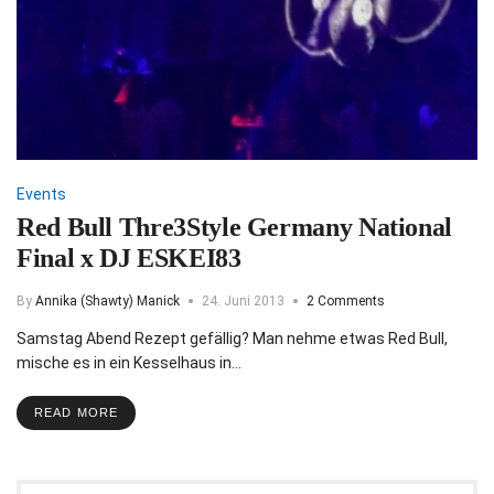
Events
Red Bull Thre3Style Germany National
Final x DJ ESKEI83
By
Annika (Shawty) Manick
24. Juni 2013
2 Comments
Samstag Abend Rezept gefällig? Man nehme etwas Red Bull,
mische es in ein Kesselhaus in…
READ MORE