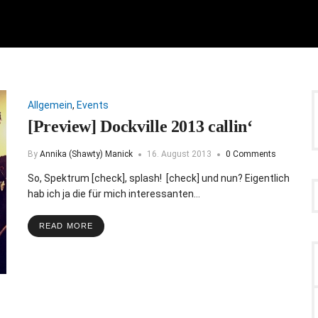
Allgemein
,
Events
[Preview] Dockville 2013 callin‘
By
Annika (Shawty) Manick
16. August 2013
0 Comments
So, Spektrum [check], splash! [check] und nun? Eigentlich
hab ich ja die für mich interessanten…
READ MORE