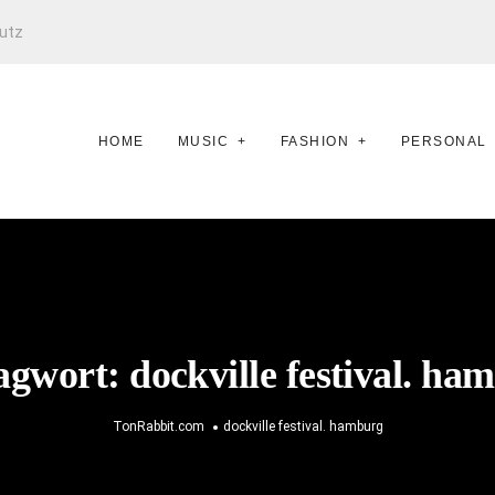
utz
HOME
MUSIC
FASHION
PERSONAL
agwort:
dockville festival. ha
TonRabbit.com
dockville festival. hamburg