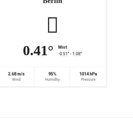
Berlin
0.41°
Mist
-0.51° ‐ 1.08°
2.68 m/s
95%
1014 hPa
Wind
Humidity
Pressure