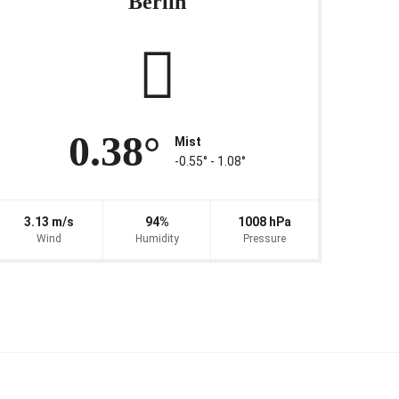
Berlin
0.38°
Mist
-0.55° ‐ 1.08°
3.13 m/s
94%
1008 hPa
Wind
Humidity
Pressure