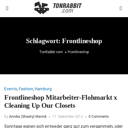
Schlagwort:
Frontlineshop
TonRabbit.com
Frontlineshop
Events
,
Fashion
,
Hamburg
Frontlineshop Mitarbeiter-Flohmarkt x
Cleaning Up Our Closets
By
Annika (Shawty) Manick
17. September 2012
0 Comments
Sonntage eignen sich entweder ganz gut zum vergammeln, oder