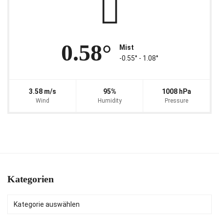
0.58°
Mist
-0.55° ‐ 1.08°
3.58 m/s
95%
1008 hPa
Wind
Humidity
Pressure
Kategorien
Kategorien