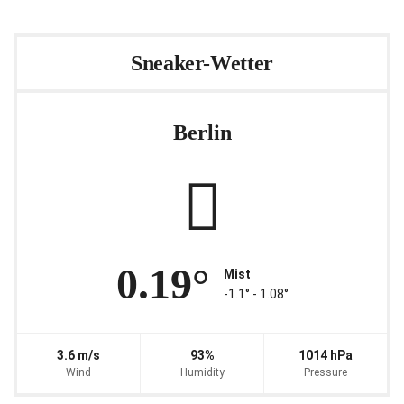
Sneaker-Wetter
Berlin
0.19°
Mist
-1.1° ‐ 1.08°
3.6 m/s
93%
1014 hPa
Wind
Humidity
Pressure