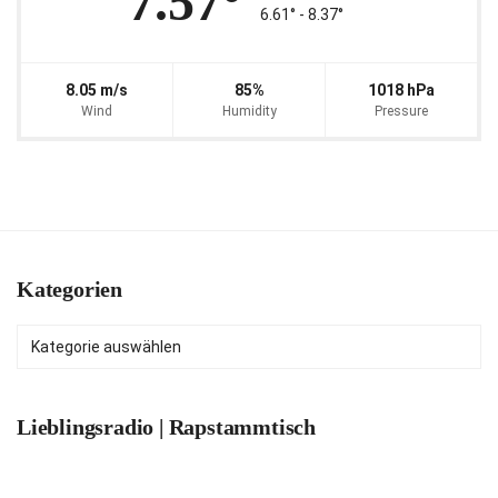
7.57°
6.61° ‐ 8.37°
8.05 m/s
85%
1018 hPa
Wind
Humidity
Pressure
Kategorien
Kategorien
Lieblingsradio | Rapstammtisch