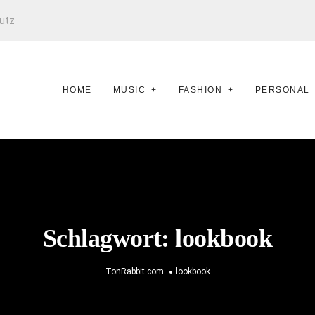
utz
HOME
MUSIC
FASHION
PERSONAL
Schlagwort:
lookbook
TonRabbit.com
lookbook