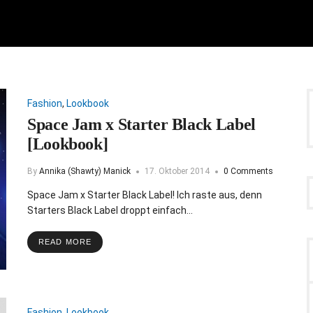
Fashion
,
Lookbook
Space Jam x Starter Black Label
[Lookbook]
By
Annika (Shawty) Manick
17. Oktober 2014
0 Comments
Space Jam x Starter Black Label! Ich raste aus, denn
Starters Black Label droppt einfach…
READ MORE
Fashion
,
Lookbook