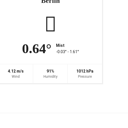
Berlin
0.64°
Mist
-0.03° ‐ 1.61°
4.12 m/s
91%
1012 hPa
Wind
Humidity
Pressure