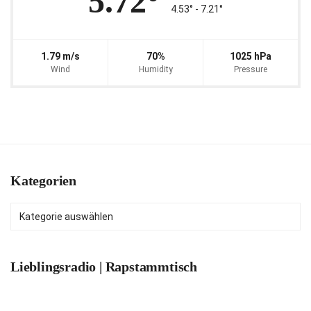
5.72°
4.53° ‐ 7.21°
1.79 m/s
70%
1025 hPa
Wind
Humidity
Pressure
Kategorien
Kategorien
Lieblingsradio | Rapstammtisch