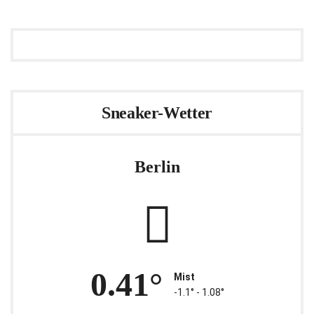
Sneaker-Wetter
Berlin
0.41°
Mist
-1.1° ‐ 1.08°