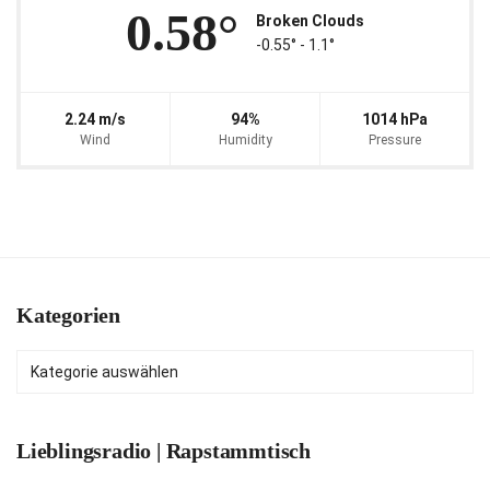
0.58°
Broken Clouds
-0.55° ‐ 1.1°
2.24 m/s
94%
1014 hPa
Wind
Humidity
Pressure
Kategorien
Kategorien
Lieblingsradio | Rapstammtisch