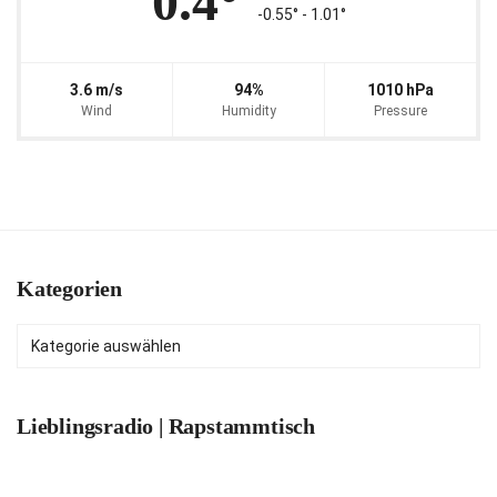
0.4°
-0.55° ‐ 1.01°
3.6 m/s
94%
1010 hPa
Wind
Humidity
Pressure
Kategorien
Kategorien
Lieblingsradio | Rapstammtisch