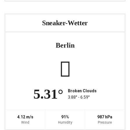
Sneaker-Wetter
Berlin
5.31°
Broken Clouds
3.88° ‐ 6.59°
4.12 m/s
91%
987 hPa
Wind
Humidity
Pressure