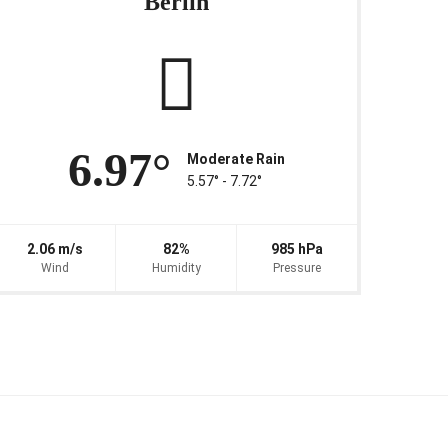
Berlin
6.97°
Moderate Rain
5.57° ‐ 7.72°
2.06 m/s
82%
985 hPa
Wind
Humidity
Pressure