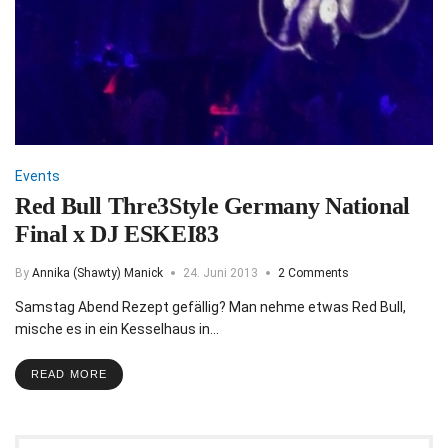
Events
Red Bull Thre3Style Germany National
Final x DJ ESKEI83
By
Annika (Shawty) Manick
24. Juni 2013
2 Comments
Samstag Abend Rezept gefällig? Man nehme etwas Red Bull,
mische es in ein Kesselhaus in…
READ MORE