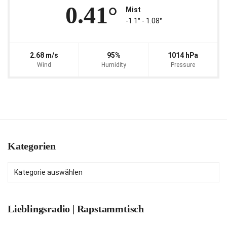
0.41°
Mist
-1.1° ‐ 1.08°
2.68 m/s
95%
1014 hPa
Wind
Humidity
Pressure
Kategorien
Kategorien
Lieblingsradio | Rapstammtisch