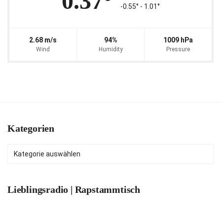
0.37°
-0.55° ‐ 1.01°
2.68 m/s
94%
1009 hPa
Wind
Humidity
Pressure
Kategorien
Kategorien
Lieblingsradio | Rapstammtisch