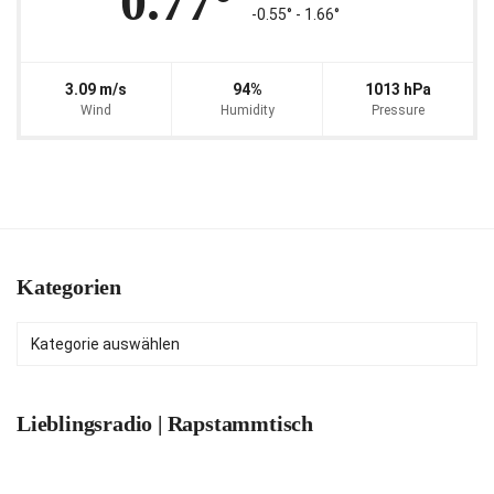
0.77°
-0.55° ‐ 1.66°
3.09 m/s
94%
1013 hPa
Wind
Humidity
Pressure
Kategorien
Kategorien
Lieblingsradio | Rapstammtisch